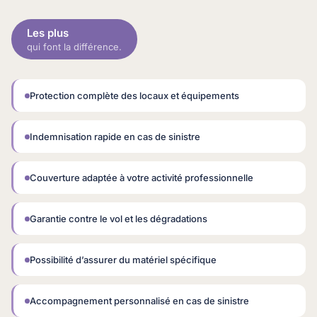
ActuData
Les plus
qui font la différence.
Assurance pour les professionnels
Assurance Responsabilité Civile Professionnelle (RC Pro)
Assurance santé mutuelle TNS
Protection complète des locaux et équipements
Assurance Véhicules professionnels et flottes
Protection juridique professionnelle
Assurance Locaux & matériels professionnels
Indemnisation rapide en cas de sinistre
Notre actualité
Couverture adaptée à votre activité professionnelle
Nous contacter
Garantie contre le vol et les dégradations
Possibilité d’assurer du matériel spécifique
Accompagnement personnalisé en cas de sinistre