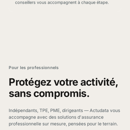
conseillers vous accompagnent à chaque étape.
Assurance pour les particuliers
Assurance santé
Assurance chien et chat
Assurance habitation
Assurance emprunteur
Pour les professionnels
Indemnités journalières
Protection juridique
Protégez votre activité,
Prévoyance décès & invalidité
Obsèques
sans compromis.
Épargne Assurance Vie
Retraite
Indépendants, TPE, PME, dirigeants — Actudata vous
Devenir courtier
accompagne avec des solutions d'assurance
professionnelle sur mesure, pensées pour le terrain.