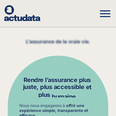
L’assurance de la vraie vie.
Rendre
l’assurance
plus
juste,
plus
accessible
et
plus
humaine.
Nous nous engageons à
offrir une
expérience simple, transparente et
efficace.