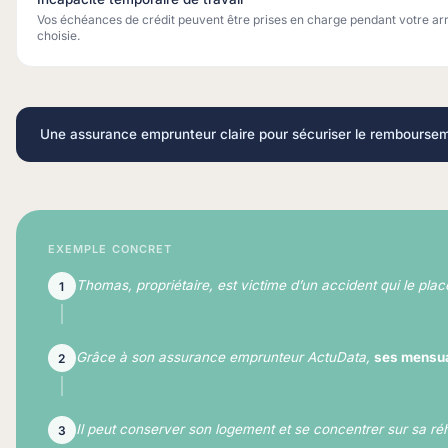
Vos échéances de crédit peuvent être prises en charge pendant votre arrê
choisie.
Une assurance emprunteur claire pour sécuriser le remboursem
EXEMPLE CONCRET
Thomas, propriétaire, est victime d’un accident qui le plac
1
Grâce à son assurance emprunteur ActuData,
ses mensual
2
Il peut conserver son logement et se concentrer sur sa réh
3