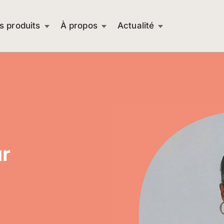
s produits
À propos
Actualité
Assurance pour les particuliers
Assurance santé
Assurance chien et chat
Assurance habitation
r
Assurance emprunteur
Indemnités journalières
Protection juridique
Prévoyance décès & invalidité
Obsèques
Épargne Assurance Vie
Retraite