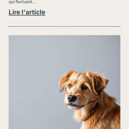
qui fluctuent…
Assurance pour les particuliers
Lire l'article
Assurance santé
Assurance chien et chat
Assurance habitation
Assurance emprunteur
Indemnités journalières
Protection juridique
Prévoyance décès & invalidité
Obsèques
Épargne Assurance Vie
Retraite
Devenir courtier
ActuData
Assurance pour les professionnels