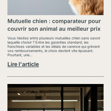
Assurance Responsabilité Civile Professionnelle (RC Pro)
Assurance santé mutuelle TNS
Assurance Véhicules professionnels et flottes
Protection juridique professionnelle
Mutuelle chien : comparateur pour
Assurance Locaux & matériels professionnels
couvrir son animal au meilleur prix
Notre actualité
Vous hésitez entre plusieurs mutuelles chien sans savoir
laquelle choisir ? Entre les garanties standard, les
franchises variables et les délais de carence qui grèvent
Nous contacter
vos remboursements, le choix devient vite épuisant.
Pourtant, une…
Lire l'article